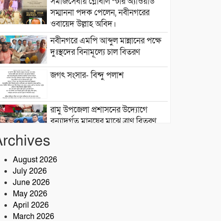
সমাজসেবায় গ্লোবাল স্টার অ্যাওয়ার্ড
সম্মাননা পদক পেলেন, নবীনগরের
ওবায়েদ উল্লাহ অবিদ।
নবীনগরে এমপি আব্দুল মান্নানের পক্ষে
দুঃস্থদের বিনামূল্যে চাল বিতরণ
জগৎ সংসার- বিন্দু পলাশ
রামু উপজেলা প্রশাসনের উদ্যোগে
বন্যাদুর্গত মানুষের মাঝে ত্রাণ বিতরণ
Archives
জলাবদ্ধতায় বিপর্যস্ত সেনবাগ পৌরসভার
৯ নম্বর ওয়ার্ড, দ্রুত সমাধানের দাবি
August 2026
বাসিন্দাদের
July 2026
June 2026
সেনবাগে আইন-শৃঙ্খলা উন্নয়নে সক্রিয়
May 2026
পুলিশ, নেতৃত্বে ওসি আবদুর রহিম
April 2026
March 2026
২৮তম বর্ষে পদার্পণ উপলক্ষে শ্রীশ্রী