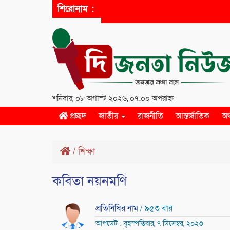
শিরোনাম :
শনিবার, ০৮ অগাস্ট ২০২৬, ০৭:০০ অপরাহ্ন
প্রচ্ছদ
জাতীয়
রাজনীতি
আন্তর্জাতিক
অর
/
শিক্ষা
কবিতা নয়নমণি
প্রতিনিধির নাম
/ ৯৫৩ বার
আপডেট : বৃহস্পতিবার, ৭ ডিসেম্বর, ২০২৩