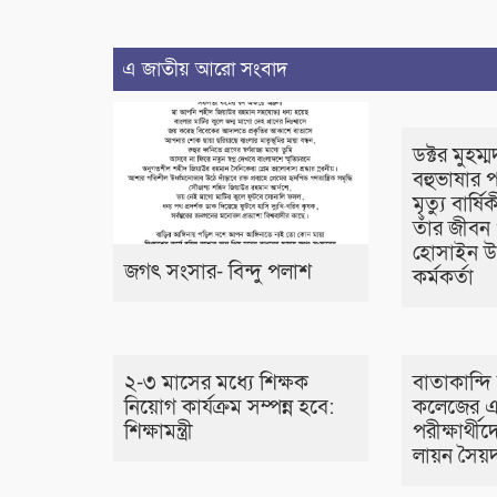
এ জাতীয় আরো সংবাদ
ডক্টর মুহম্ম
বহুভাষার প
মৃত্যু বার্
তাঁর জীবন
হোসাইন উপ
জগৎ সংসার- বিন্দু পলাশ
কর্মকর্তা
২-৩ মাসের মধ্যে শিক্ষক
বাতাকান্দি আ
নিয়োগ কার্যক্রম সম্পন্ন হবে:
কলেজের 
শিক্ষামন্ত্রী
পরীক্ষার্থ
লায়ন সৈয়