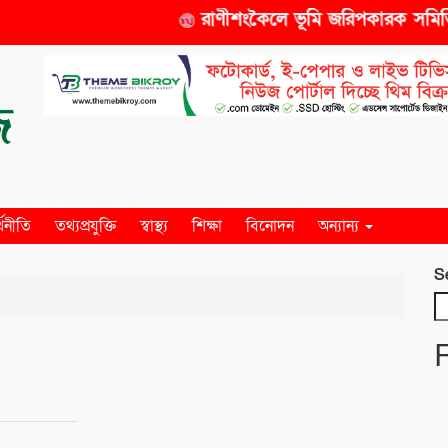
রাণীশংকৈলে ভূমি জরিপকারক সমিতির স
্থনীতি
তথ্যপ্রযুক্তি
স্বাস্থ্য
শিক্ষা
বিনোদন
অন্যান্য
S