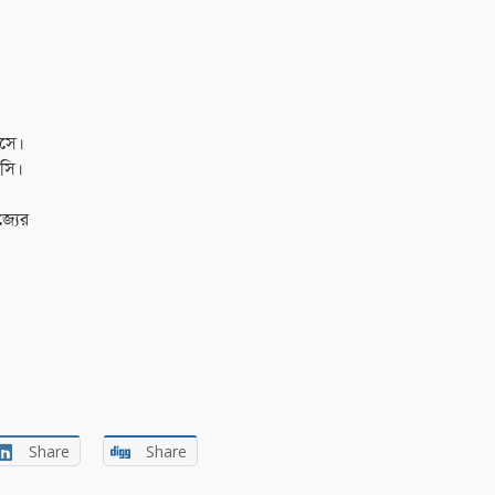
েসে।
াসি।
জ্যের
Share
Share