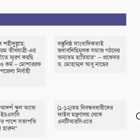
দ শহীদুল্লাহ:
বস্তুনিষ্ঠ সাংবাদিকতাই
রম তীর্থযাত্রী-এর
জবাবদিহিমূলক সমাজ গঠনের
ষিকীতে স্মরণ করছি
অন্যতম হাতিয়ার” — প্রফেসর
 ও কর্ম – মোশাররফ
ড. মোহাম্মদ আবু নাছের
জেলা নির্বাহী
দর্শ স্কুল অ্যান্ড
(১-১২)তম নিবন্ধনধারীদের
এইচএসসি
ফাইল মন্ত্রণালয় থেকে
ীদের পাশে সভাপতি
এনটিআরসিএতে
দ হারুন”