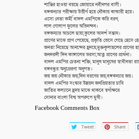
শান্তির হাওয়া বয়ছে জোয়ারে নবীনগর বাসী।
বঙ্গকন্যার পরীক্ষায় উত্তীর্ণ হয়ে নৌকায় কান্ডারী হয়ে।
এসো নেতা কর্মী বাদল এমপিকে করি বরণ,
লাল গোলাপ ফুলের অভিনন্দন।
বঙ্গকন্যার আচলে ছায়া,কুলের আদর্শ সন্তান।
প্রাণের মাঝে প্রাণ পেয়েছে, প্রকৃতি ভেসে গেছে হেসে হ
জনতা নিয়েছে আনন্দের হ্রদয়ে,মুক্তকূলাহলের প্রাণের হ
জনদরদী দিন কাঙ্গালের ভরসা,আত্ন প্রাণের প্রার্থনা।
বাদল এমপির চেতনা শক্তি, মানুষ মানুষের স্বাধীনতা রা
বঙ্গবন্ধুর অনুপ্রেরণা অনুগত।
জয় জয় নৌকার জয়,দিন বরণের জয়,বঙ্গকন্যার জয়।
বাদল এমপির সংস্কার উন্নয়ন জনপ্রিয়তার চাবি
জাতির কল্যানে হ্রদয় মাঝে থাকবে স্বর্ণাক্ষরে
সোনার বাংলা বিশ্ব অপরুপে মুখী।
Facebook Comments Box
Tweet
Share