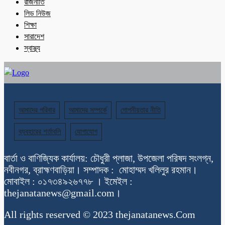
রাজনীতি
লিড নিউজ
শিক্ষা
সারাদেশ
স্বাস্থ্য
আমাদের পরিবার
আমাদের সম্পর্কে
গোপনীয়তার নীতি
ব্যবহারের শর্তাবলি
যোগাযোগ
বার্তা ও বাণিজ্যিক কার্যালয়: চৌধুরী প্লাজা, উপজেলা পরিষদ সংলগ্ন,
নবীনগর, ব্রাহ্মণবাড়িয়া। সম্পাদক : মোহাম্মদ খলিলুর রহমান।
মোবাইল : ০১৭৩৪৯২৬৭৭৮ । ইমেইল :
thejanatanews@gmail.com।
All rights reserved © 2023 thejanatanews.Com