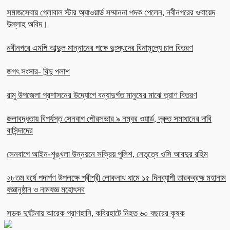
সমাজসেবায় গ্লোবাল স্টার অ্যাওয়ার্ড সম্মাননা পদক পেলেন, নবীনগরের ওবায়েদ
উল্লাহ অবিদ।
নবীনগরে এমপি আব্দুল মান্নানের পক্ষে দুঃস্থদের বিনামূল্যে চাল বিতরণ
জগৎ সংসার- বিন্দু পলাশ
রামু উপজেলা প্রশাসনের উদ্যোগে বন্যাদুর্গত মানুষের মাঝে ত্রাণ বিতরণ
জলাবদ্ধতায় বিপর্যস্ত সেনবাগ পৌরসভার ৯ নম্বর ওয়ার্ড, দ্রুত সমাধানের দাবি
বাসিন্দাদের
সেনবাগে আইন-শৃঙ্খলা উন্নয়নে সক্রিয় পুলিশ, নেতৃত্বে ওসি আবদুর রহিম
২৮তম বর্ষে পদার্পণ উপলক্ষে শ্রীশ্রী লোকনাথ ধামে ১৫ দিনব্যাপী তারকব্রহ্ম মহানাম
যজ্ঞানুষ্ঠান ও নামযজ্ঞ মহোৎসব
সড়ক দুর্ঘটনায় আরেক প্রাণহানি, কবিরহাটে নিহত ৬০ বছরের কৃষক