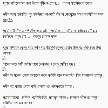
সুপার সাইক্লোনে রুপ নিচ্ছে ঘূর্ণিঝড় মোখা, ১০ নম্বর মহাবিপদ সংকেত
নবীনগরের ইব্রাহিম পুর ইউনিয়ন আওয়ামী লীগের নেতৃবৃন্দের সাথে মতবিনিময় সভা
অনুষ্ঠিত
আমি ভাই লীগ এমপি লীগ পছন্দ করিনা আমি জননেত্রী শেখ হাসিনার নৌকার
নির্বাচনে ঐক্য চাই… -ফয়জুর রহমান বাদল
তুচ্ছ ঘটনাকে কেন্দ্র করে নবীনগরে বীরমুক্তিযুদ্ধা রেহান উদ্দিনের পরিবারের উপর
হামলা
অবৈধ ভাবে মাটি কাটার দায়ে ড্রেজার ও ভেকু মেশিন জব্দ।
নবীনগর মডেল প্রেস ক্লাবের নতুন কমিটি গঠন সভাপতি খলিল সম্পাদক হুমায়ূন
নবীনগরে বাজার থেকে বাড়ি ফেরার পথে বজ্রপাতে নিহত ১
ব্রাহ্মণবাড়িয়া পাবলিক প্রসিকিউটর মাহাবুব আলম খোকনকে নবীনগর কল্যাণ
সমিতির সংবর্ধনা প্রদান