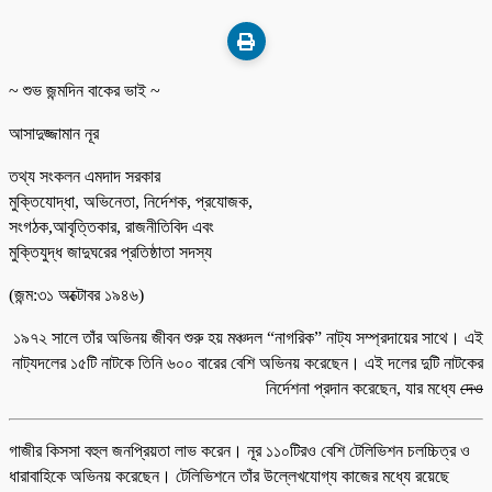
~ শুভ জন্মদিন বাকের ভাই ~
আসাদুজ্জামান নূর
তথ্য সংকলন এমদাদ সরকার
মুক্তিযোদ্ধা, অভিনেতা, নির্দেশক, প্রযোজক,
সংগঠক,আবৃত্তিকার, রাজনীতিবিদ এবং
মুক্তিযুদ্ধ জাদুঘরের প্রতিষ্ঠাতা সদস্য
(জন্ম:৩১ অক্টোবর ১৯৪৬)
১৯৭২ সালে তাঁর অভিনয় জীবন শুরু হয় মঞ্চদল “নাগরিক” নাট্য সম্প্রদায়ের সাথে। এই
নাট্যদলের ১৫টি নাটকে তিনি ৬০০ বারের বেশি অভিনয় করেছেন। এই দলের দুটি নাটকের
নির্দেশনা প্রদান করেছেন, যার মধ্যে
দেও
গাজীর কিসসা বহুল জনপ্রিয়তা লাভ করেন। নূর ১১০টিরও বেশি টেলিভিশন চলচ্চিত্র ও
ধারাবাহিকে অভিনয় করেছেন। টেলিভিশনে তাঁর উল্লেখযোগ্য কাজের মধ্যে রয়েছে