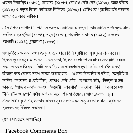
এইসব দিনরাত্রি (১৯৮৫), অয়োময় (১৯৮৮), কোথাও কেউ নেই (১৯৯০), আজ রবিবার
(১৯৯৯) ও সমুদ্র বিলাস প্রাইভেট লিমিটেড (১৯৯৯)। রেডিওতে প্রচারিত তাঁর নাটকের
সংখ্যা ৫০ এরও অধিক।
টেলিভিশনের পাশাপাশি তিনি চলচ্চিত্রেও অভিনয় করেছেন। তাঁর অভিনীত উল্লেখযোগ্য
চলচ্চিত্র হল হুলিয়া (১৯৮৪), দহন (১৯৮৬), শঙ্খনীল কারাগার (১৯৯২) আগুনের
পরশমণি (১৯৯৪), চন্দ্রকথা (২০০৩)।
সংস্কৃতিতে অবদান রাখার জন্য ২০১৮ সালে তিনি স্বাধীনতা পুরস্কার লাভ করেন।
ছিলেন পুরোদস্তুর অভিনেতা, এখন নেতা, ছিলেন বাংলাদেশ সরকারের সংস্কৃতি বিষয়ক
মন্ত্রণালয়ের দায়িত্বে। তিনি সবার প্রিয় আসাদুজ্জামান নূর। অধিকাংশ চরিত্রকেই
জীবন্ত করে তোলার দারুণ ক্ষমতা রয়েছে তার। ‘এইসব দিনরাত্রি’র রফিক, ‘বহুব্রীহি’র
আনিস, ‘অয়োময়’র ছোট মির্জা, কোথাও কেউ নেই’-এর বাকের ভাই, ‘নিমফুল’র মনা
ডাকাত, ‘আজ রবিবার’র ফরহাদ, ‘শঙ্খনীল কারাগার’-এর খোকা তিনি। একাধারে মঞ্চ,
টিভি নাটক ও রূপালি পর্দায় অভিনয় করে দর্শক মাতিয়েছেন আসাদুজ্জামান নূর।
নীলফামারীর কৃতি এই সন্তান কাজের সুবাদে পেয়েছেন মানুষের ভালোবাসা, স্বাধীনতা
পুরস্কারসহ বিভিন্ন সম্মাননা।
(গুগল সহায়তায় সম্পাদিত)
Facebook Comments Box