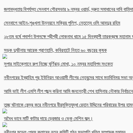
জলাবদ্ধতায় বিপর্যস্ত সেনবাগ পৌরসভার ৯ নম্বর ওয়ার্ড, দ্রুত সমাধানের দাবি বাসিন্দ
সেনবাগে আইন-শৃঙ্খলা উন্নয়নে সক্রিয় পুলিশ, নেতৃত্বে ওসি আবদুর রহিম
২৮তম বর্ষে পদার্পণ উপলক্ষে শ্রীশ্রী লোকনাথ ধামে ১৫ দিনব্যাপী তারকব্রহ্ম মহানাম য
সড়ক দুর্ঘটনায় আরেক প্রাণহানি, কবিরহাটে নিহত ৬০ বছরের কৃষক
সুপার সাইক্লোনে রুপ নিচ্ছে ঘূর্ণিঝড় মোখা, ১০ নম্বর মহাবিপদ সংকেত
নবীনগরের ইব্রাহিম পুর ইউনিয়ন আওয়ামী লীগের নেতৃবৃন্দের সাথে মতবিনিময় সভা অনু
আমি ভাই লীগ এমপি লীগ পছন্দ করিনা আমি জননেত্রী শেখ হাসিনার নৌকার নির্বা
তুচ্ছ ঘটনাকে কেন্দ্র করে নবীনগরে বীরমুক্তিযুদ্ধা রেহান উদ্দিনের পরিবারের উপর হাম
অবৈধ ভাবে মাটি কাটার দায়ে ড্রেজার ও ভেকু মেশিন জব্দ।
নবীনগর মডেল প্রেস ক্লাবের নতুন কমিটি গঠন সভাপতি খলিল সম্পাদক হুমায়ূন