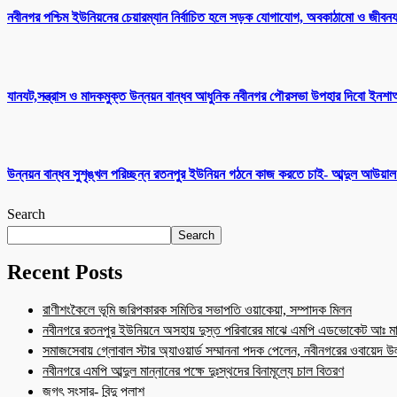
নবীনগর পশ্চিম ইউনিয়নের চেয়ারম্যান নির্বাচিত হলে সড়ক যোগাযোগ, অবকাঠামো ও জীবনযাত
যানযট,সন্ত্রাস ও মাদকমুক্ত উন্নয়ন বান্ধব আধুনিক নবীনগর পৌরসভা উপহার দিবো ইনশা
উন্নয়ন বান্ধব সুশৃঙ্খল পরিচ্ছন্ন রতনপুর ইউনিয়ন গঠনে কাজ করতে চাই- আব্দুল আউয়া
Search
Search
Recent Posts
রাণীশংকৈলে ভূমি জরিপকারক সমিতির সভাপতি ওয়াকেয়া, সম্পাদক মিলন
নবীনগরে রতনপুর ইউনিয়নে অসহায় দুস্ত পরিবারের মাঝে এমপি এডভোকেট আঃ মা
সমাজসেবায় গ্লোবাল স্টার অ্যাওয়ার্ড সম্মাননা পদক পেলেন, নবীনগরের ওবায়েদ 
নবীনগরে এমপি আব্দুল মান্নানের পক্ষে দুঃস্থদের বিনামূল্যে চাল বিতরণ
জগৎ সংসার- বিন্দু পলাশ