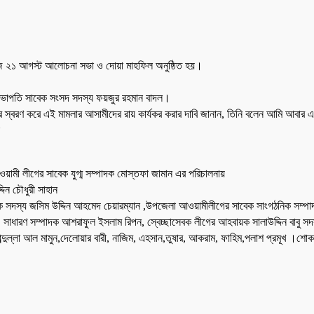
জ ২১ আগস্ট আলোচনা সভা ও দোয়া মাহফিল অনুষ্ঠিত হয়।
সভাপতি সাবেক সংসদ সদস্য ফয়জুর রহমান বাদল।
স্বরণ করে এই মামলার আসামীদের রায় কার্যকর করার দাবি জানান, তিনি বলেন আমি আবার এ
মী লীগের সাবেক যুগ্ম সম্পাদক মোস্তফা জামান এর পরিচালনায়
িন চৌধুরী সাহান
ু,সাবেক সদস্য জসিম উদ্দিন আহমেদ চেয়ারম্যান ,উপজেলা আওয়ামীলীগের সাবেক সাংগঠনিক সম্
ম, সাধারণ সম্পাদক আশরাফুল ইসলাম রিপন, স্বেচ্ছাসেবক লীগের আহবায়ক সালাউদ্দিন বাবু
আব্দুল্লা আল মামুন,দেলোয়ার বারী, নাজিম, এহসান,তুষার, আকরাম, ফাহিম,পলাশ প্রমূখ ।