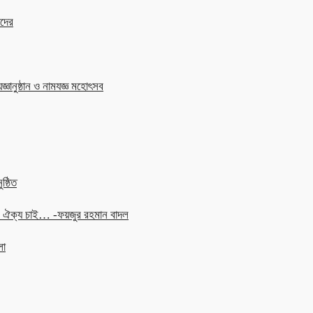
াদের
জ্ঞানুষ্ঠান ও নামযজ্ঞ মহোৎসব
ষ্ঠিত
চনে ঐক্য চাই… -ফয়জুর রহমান বাদল
লা