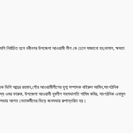
মপি নির্বাচিত হলে নবীনগর উপজেলা আওয়ামী লীগ কে ঢেলে সাজানো হব,দালাল, ক্ষমতা
পাদক ভিপি আব্দুর রহমান,পৌর আওয়ামীলীগের যুগ্ম সম্পাদক খাইরুল আমিন,সাংগঠনিক
 সদস্য ওমর ফারুক, উপজেলা আওয়ামী যুবলীগ সহসভাপতি শামিম কবির, সাংগঠনিক এনামুল
শোকসভায় আগত নেতাকর্মীদের ভিড়ে জনসভায় রুপান্তরিত হয়।