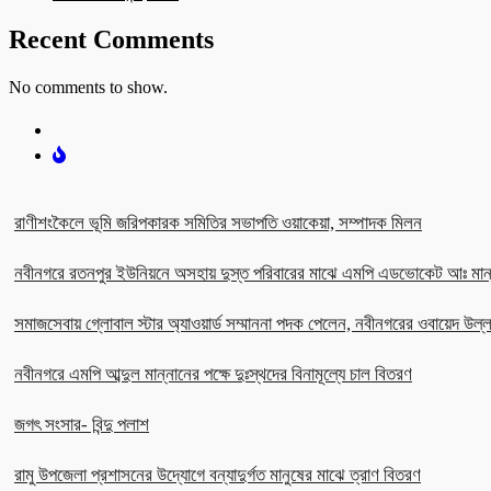
Recent Comments
No comments to show.
রাণীশংকৈলে ভূমি জরিপকারক সমিতির সভাপতি ওয়াকেয়া, সম্পাদক মিলন
নবীনগরে রতনপুর ইউনিয়নে অসহায় দুস্ত পরিবারের মাঝে এমপি এডভোকেট আঃ মান
সমাজসেবায় গ্লোবাল স্টার অ্যাওয়ার্ড সম্মাননা পদক পেলেন, নবীনগরের ওবায়েদ উল
নবীনগরে এমপি আব্দুল মান্নানের পক্ষে দুঃস্থদের বিনামূল্যে চাল বিতরণ
জগৎ সংসার- বিন্দু পলাশ
রামু উপজেলা প্রশাসনের উদ্যোগে বন্যাদুর্গত মানুষের মাঝে ত্রাণ বিতরণ