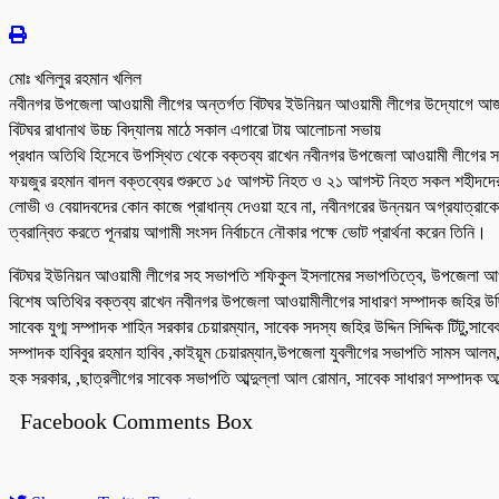
মোঃ খলিলুর রহমান খলিল
নবীনগর উপজেলা আওয়ামী লীগের অন্তর্গত বিটঘর ইউনিয়ন আওয়ামী লীগের উদ্যোগে আ
বিটঘর রাধানাথ উচ্চ বিদ্যালয় মাঠে সকাল এগারো টায় আলোচনা সভায়
প্রধান অতিথি হিসেবে উপস্থিত থেকে বক্তব্য রাখেন নবীনগর উপজেলা আওয়ামী লীগের 
ফয়জুর রহমান বাদল বক্তব্যের শুরুতে ১৫ আগস্ট নিহত ও ২১ আগস্ট নিহত সকল শহীদদের 
লোভী ও বেয়াদবদের কোন কাজে প্রাধান্য দেওয়া হবে না, নবীনগরের উন্নয়ন অগ্রযাত্রাকে
ত্বরান্বিত করতে পূনরায় আগামী সংসদ নির্বাচনে নৌকার পক্ষে ভোট প্রার্থনা করেন তিনি।
বিটঘর ইউনিয়ন আওয়ামী লীগের সহ সভাপতি শফিকুল ইসলামের সভাপতিত্বে, উপজেলা আওয়া
বিশেষ অতিথির বক্তব্য রাখেন নবীনগর উপজেলা আওয়ামীলীগের সাধারণ সম্পাদক জহির উদ্দ
সাবেক যুগ্ম সম্পাদক শাহিন সরকার চেয়ারম্যান, সাবেক সদস্য জহির উদ্দিন সিদ্দিক টিট
সম্পাদক হাবিবুর রহমান হাবিব ,কাইয়ূম চেয়ারম্যান,উপজেলা যুবলীগের সভাপতি সামস আল
হক সরকার, ,ছাত্রলীগের সাবেক সভাপতি আব্দুল্লা আল রোমান, সাবেক সাধারণ সম্পাদক 
Facebook Comments Box