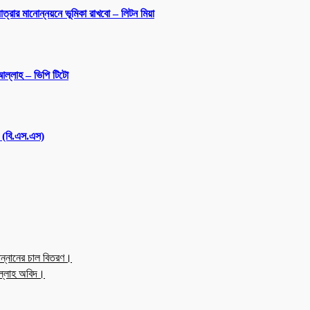
্রার মানোন্নয়নে ভূমিকা রাখবো – লিটন মিয়া
আল্লাহ – ভিপি টিটো
ল (বি.এস.এস)
ন্নানের চাল বিতরণ।
উল্লাহ অবিদ।