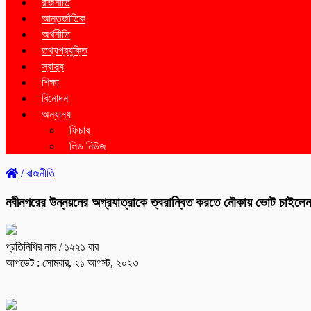
রাজনীতি
আন্তর্জাতিক
অর্থনীতি
তথ্যপ্রযুক্তি
স্বাস্থ্য
শিক্ষা
বিনোদন
অন্যান্য
ফিচার
লিড নিউজ
/
রাজনীতি
নবীনগরের উন্নয়নের অগ্রযাত্রাকে ত্বরান্বিত করতে নৌকায় ভোট চাইল
প্রতিনিধির নাম
/ ১২২১ বার
আপডেট : সোমবার, ২১ আগস্ট, ২০২৩