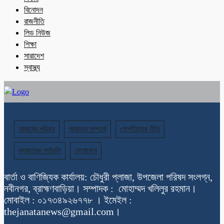
বিনোদন
রাজনীতি
লিড নিউজ
শিক্ষা
সারাদেশ
স্বাস্থ্য
আমাদের পরিবার
আমাদের সম্পর্কে
গোপনীয়তার নীতি
ব্যবহারের শর্তাবলি
যোগাযোগ
বার্তা ও বাণিজ্যিক কার্যালয়: চৌধুরী প্লাজা, উপজেলা পরিষদ সংলগ্ন,
নবীনগর, ব্রাহ্মণবাড়িয়া। সম্পাদক : মোহাম্মদ খলিলুর রহমান।
মোবাইল : ০১৭৩৪৯২৬৭৭৮ । ইমেইল :
thejanatanews@gmail.com।