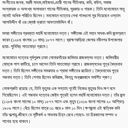
সংগীতের জনক, মরমী সাধক,মাইজভাণ্ডারী গানের গীতিকার, কবি, বাউল, সমাজ
সংস্কারক ও অসংখ্য অসাধারণ গানের গীতিকার, সুরকার ও গায়ক। তিনি মনোমোহন সাধু
নামেই অধিক পরিচিত ছিলেন। মনমোহন দত্তের লেখা গানগুলো সুর দিয়েছেন ওস্তাদ
আলাউদ্দীন খাঁ এর জ্যেষ্ঠ ভ্রাতা আফতাবউদ্দিন খাঁ।
মলয়া সঙ্গীতের প্রবক্তা মহর্ষি মনোমোহন দত্ত। সঙ্গীতজ্ঞ এই মহান সাধক-কবি জন্মগ্রহণ
করেন (১২৮৪ বাংলার ১০ মাঘ) ১৮৭৭ সালে। ব্রাহ্মণবাড়িয়া জেলার নবীনগর উপজেলার
ছায়া- সুনিবিড় সাতমোড়া গ্রামে।
মনোমোহন দত্তের পূর্বপুরুষ ঢাকা সোনারগাঁয়ের জমিদার রাজবল্লভ দত্ত। জমিদারীর
মোহকে পাশ কাটিয়ে, চলে আসেন তিনি সাতমোড়া গ্রামে। রাজবল্লভের পুত্র বৈদ্যনাথ
দত্ত। তিনি ছিলেন সঙ্গীতের সমঝদার ও শ্যামা সঙ্গীতের রচয়িতা। বৈদ্যনাথের পুত্র
পদ্মনাথ দত্ত। তিনি পেশায় ছিলেন কবিরাজ, কিন্তু অধ্যাত্মবাদে সমৰ্পিত প্ৰাণ।
লোকশ্রুতি রয়েছে যে, তিনি মৃত্যুর এক সপ্তাহ পূর্বেই নিজের মৃত্যুর দিন-ক্ষণ বলে
গিয়েছিলেন। এই পদ্মনাথ দত্তের জেষ্ট্য পুত্রই হলেন মহর্ষি মনোমোহন দত্ত। তাঁর জন্ম
(১২৮৪ বাংলা সালের ১০ মাঘ) ১৮৭৭ সালে এবং মৃত্যু (১৩১৬ বাংলা সালের ২০ আশ্বিন)
১৯০৯ সালে। বেঁচে ছিলেন যাত্র ৩১ বছর ৮ মাস ১০ দিন।ক্ষণজন্মা এই ঋত্বিক কবি
তাঁর অল্পায়ু-জীবনে যে সৃষ্টিকর্ম ও সাধনার চিহ্ন রেখে গেছেন- তা চিরকালের সম্পদ ও
পাথেয় হয়ে থাকবে।