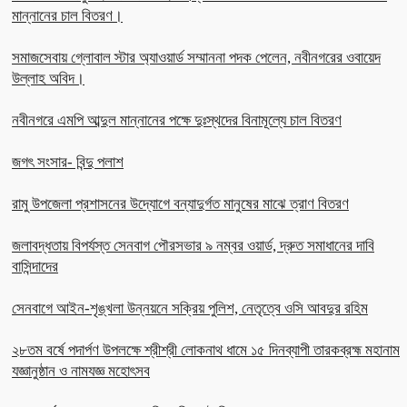
মান্নানের চাল বিতরণ।
সমাজসেবায় গ্লোবাল স্টার অ্যাওয়ার্ড সম্মাননা পদক পেলেন, নবীনগরের ওবায়েদ
উল্লাহ অবিদ।
নবীনগরে এমপি আব্দুল মান্নানের পক্ষে দুঃস্থদের বিনামূল্যে চাল বিতরণ
জগৎ সংসার- বিন্দু পলাশ
রামু উপজেলা প্রশাসনের উদ্যোগে বন্যাদুর্গত মানুষের মাঝে ত্রাণ বিতরণ
জলাবদ্ধতায় বিপর্যস্ত সেনবাগ পৌরসভার ৯ নম্বর ওয়ার্ড, দ্রুত সমাধানের দাবি
বাসিন্দাদের
সেনবাগে আইন-শৃঙ্খলা উন্নয়নে সক্রিয় পুলিশ, নেতৃত্বে ওসি আবদুর রহিম
২৮তম বর্ষে পদার্পণ উপলক্ষে শ্রীশ্রী লোকনাথ ধামে ১৫ দিনব্যাপী তারকব্রহ্ম মহানাম
যজ্ঞানুষ্ঠান ও নামযজ্ঞ মহোৎসব