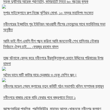
সড়ক দুর্ঘটনায় আরেক প্রাণহানি, কবিরহাটে নিহত ৬০ বছরের কৃষক
সুপার সাইক্লোনে রুপ নিচ্ছে ঘূর্ণিঝড় মোখা, ১০ নম্বর মহাবিপদ সংকেত
নবীনগরের ইব্রাহিম পুর ইউনিয়ন আওয়ামী লীগের নেতৃবৃন্দের সাথে মতবিনিময় সভা
অনুষ্ঠিত
আমি ভাই লীগ এমপি লীগ পছন্দ করিনা আমি জননেত্রী শেখ হাসিনার নৌকার
নির্বাচনে ঐক্য চাই… -ফয়জুর রহমান বাদল
তুচ্ছ ঘটনাকে কেন্দ্র করে নবীনগরে বীরমুক্তিযুদ্ধা রেহান উদ্দিনের পরিবারের উপর
হামলা
অবৈধ ভাবে মাটি কাটার দায়ে ড্রেজার ও ভেকু মেশিন জব্দ।
নবীনগর মডেল প্রেস ক্লাবের নতুন কমিটি গঠন সভাপতি খলিল সম্পাদক হুমায়ূন
নবীনগরে বাজার থেকে বাড়ি ফেরার পথে বজ্রপাতে নিহত ১
ব্রাহ্মণবাড়িয়া পাবলিক প্রসিকিউটর মাহাবুব আলম খোকনকে নবীনগর কল্যাণ