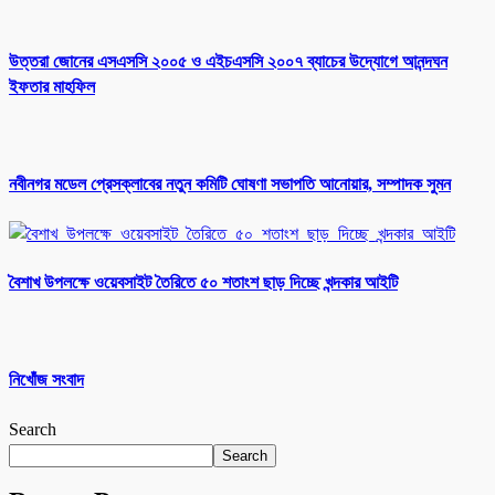
উত্তরা জোনের এসএসসি ২০০৫ ও এইচএসসি ২০০৭ ব্যাচের উদ্যোগে আনন্দঘন
ইফতার মাহফিল
নবীনগর মডেল প্রেসক্লাবের নতুন কমিটি ঘোষণা সভাপতি আনোয়ার, সম্পাদক সুমন
বৈশাখ উপলক্ষে ওয়েবসাইট তৈরিতে ৫০ শতাংশ ছাড় দিচ্ছে খন্দকার আইটি
নিখোঁজ সংবাদ
Search
Search