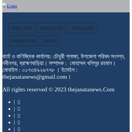
আমাদের পরিবার
আমাদের সম্পর্কে
গোপনীয়তার নীতি
ব্যবহারের শর্তাবলি
যোগাযোগ
বার্তা ও বাণিজ্যিক কার্যালয়: চৌধুরী প্লাজা, উপজেলা পরিষদ সংলগ্ন,
নবীনগর, ব্রাহ্মণবাড়িয়া। সম্পাদক : মোহাম্মদ খলিলুর রহমান।
মোবাইল : ০১৭৩৪৯২৬৭৭৮ । ইমেইল :
thejanatanews@gmail.com।
All rights reserved © 2023 thejanatanews.Com