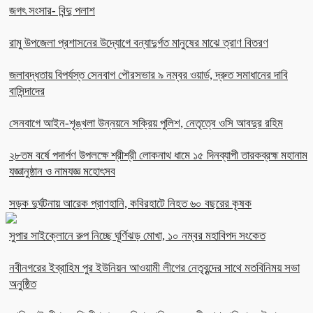
জগৎ সংসার- বিন্দু পলাশ
রামু উপজেলা প্রশাসনের উদ্যোগে বন্যাদুর্গত মানুষের মাঝে ত্রাণ বিতরণ
জলাবদ্ধতায় বিপর্যস্ত সেনবাগ পৌরসভার ৯ নম্বর ওয়ার্ড, দ্রুত সমাধানের দাবি
বাসিন্দাদের
সেনবাগে আইন-শৃঙ্খলা উন্নয়নে সক্রিয় পুলিশ, নেতৃত্বে ওসি আবদুর রহিম
২৮তম বর্ষে পদার্পণ উপলক্ষে শ্রীশ্রী লোকনাথ ধামে ১৫ দিনব্যাপী তারকব্রহ্ম মহানাম
যজ্ঞানুষ্ঠান ও নামযজ্ঞ মহোৎসব
সড়ক দুর্ঘটনায় আরেক প্রাণহানি, কবিরহাটে নিহত ৬০ বছরের কৃষক
সুপার সাইক্লোনে রুপ নিচ্ছে ঘূর্ণিঝড় মোখা, ১০ নম্বর মহাবিপদ সংকেত
নবীনগরের ইব্রাহিম পুর ইউনিয়ন আওয়ামী লীগের নেতৃবৃন্দের সাথে মতবিনিময় সভা
অনুষ্ঠিত