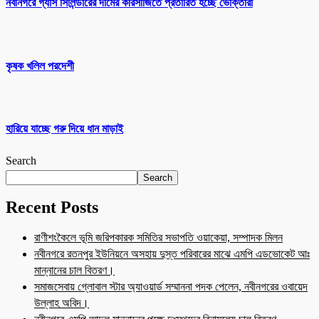
নবীনগরে গ্যাস সিলিন্ডারের দামের কারসাজিতে প্রতারিত হচ্ছে ভোক্তারা
কৃষক খলিল পরদেশী
হারিয়ে যাচ্ছে গরু দিয়ে ধান মাড়াই
Search
Search
Recent Posts
রাণীশংকৈলে ভূমি জরিপকারক সমিতির সভাপতি ওয়াকেয়া, সম্পাদক মিলন
নবীনগরে রতনপুর ইউনিয়নে অসহায় দুস্ত পরিবারের মাঝে এমপি এডভোকেট আঃ
মান্নানের চাল বিতরণ।
সমাজসেবায় গ্লোবাল স্টার অ্যাওয়ার্ড সম্মাননা পদক পেলেন, নবীনগরের ওবায়েদ
উল্লাহ অবিদ।