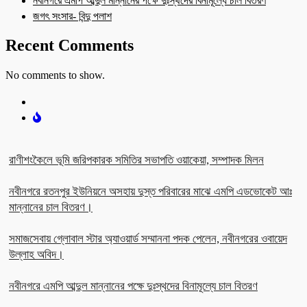
নবীনগরে এমপি আব্দুল মান্নানের পক্ষে দুঃস্থদের বিনামূল্যে চাল বিতরণ
জগৎ সংসার- বিন্দু পলাশ
Recent Comments
No comments to show.
রাণীশংকৈলে ভূমি জরিপকারক সমিতির সভাপতি ওয়াকেয়া, সম্পাদক মিলন
নবীনগরে রতনপুর ইউনিয়নে অসহায় দুস্ত পরিবারের মাঝে এমপি এডভোকেট আঃ
মান্নানের চাল বিতরণ।
সমাজসেবায় গ্লোবাল স্টার অ্যাওয়ার্ড সম্মাননা পদক পেলেন, নবীনগরের ওবায়েদ
উল্লাহ অবিদ।
নবীনগরে এমপি আব্দুল মান্নানের পক্ষে দুঃস্থদের বিনামূল্যে চাল বিতরণ