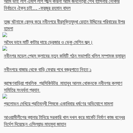
আমি ভাই লীগ এমপি লীগ পছন্দ করিনা আমি জননেত্রী শেখ হাসিনার নৌকার
নির্বাচনে ঐক্য চাই… -ফয়জুর রহমান বাদল
তুচ্ছ ঘটনাকে কেন্দ্র করে নবীনগরে বীরমুক্তিযুদ্ধা রেহান উদ্দিনের পরিবারের উপর
হামলা
অবৈধ ভাবে মাটি কাটার দায়ে ড্রেজার ও ভেকু মেশিন জব্দ।
নবীনগর মডেল প্রেস ক্লাবের নতুন কমিটি গঠন সভাপতি খলিল সম্পাদক হুমায়ূন
নবীনগরে বাজার থেকে বাড়ি ফেরার পথে বজ্রপাতে নিহত ১
ব্রাহ্মণবাড়িয়া পাবলিক প্রসিকিউটর মাহাবুব আলম খোকনকে নবীনগর কল্যাণ
সমিতির সংবর্ধনা প্রদান
প্রলোভন দেখিয়ে প্রতিবন্ধী শিশুকে একাধিবার ধর্ষণের অভিযোগে মামলা
আওয়ামীলীগের ব্যানার টানিয়ে সরকারি খাল দখল করে মার্কেট নির্মাণ কাজ বন্ধের
নির্দেশ দিয়েছেন এসিল্যান্ড মাহমুদা জাহান