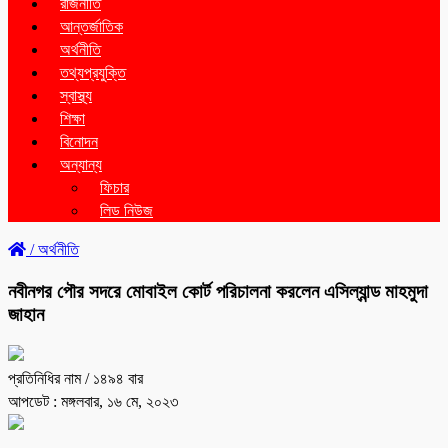
রাজনীতি
আন্তর্জাতিক
অর্থনীতি
তথ্যপ্রযুক্তি
স্বাস্থ্য
শিক্ষা
বিনোদন
অন্যান্য
ফিচার
লিড নিউজ
/
অর্থনীতি
নবীনগর পৌর সদরে মোবাইল কোর্ট পরিচালনা করলেন এসিল্যান্ড মাহমুদা
জাহান
প্রতিনিধির নাম
/ ১৪৯৪ বার
আপডেট : মঙ্গলবার, ১৬ মে, ২০২৩