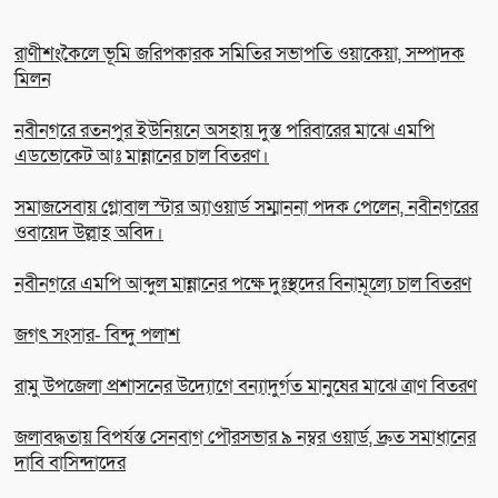
রাণীশংকৈলে ভূমি জরিপকারক সমিতির সভাপতি ওয়াকেয়া, সম্পাদক
মিলন
নবীনগরে রতনপুর ইউনিয়নে অসহায় দুস্ত পরিবারের মাঝে এমপি
এডভোকেট আঃ মান্নানের চাল বিতরণ।
সমাজসেবায় গ্লোবাল স্টার অ্যাওয়ার্ড সম্মাননা পদক পেলেন, নবীনগরের
ওবায়েদ উল্লাহ অবিদ।
নবীনগরে এমপি আব্দুল মান্নানের পক্ষে দুঃস্থদের বিনামূল্যে চাল বিতরণ
জগৎ সংসার- বিন্দু পলাশ
রামু উপজেলা প্রশাসনের উদ্যোগে বন্যাদুর্গত মানুষের মাঝে ত্রাণ বিতরণ
জলাবদ্ধতায় বিপর্যস্ত সেনবাগ পৌরসভার ৯ নম্বর ওয়ার্ড, দ্রুত সমাধানের
দাবি বাসিন্দাদের