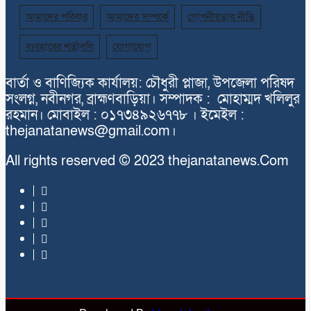
আমাদের পরিবার
আমাদের সম্পর্কে
গোপনীয়তার নীতি
ব্যবহারের শর্তাবলি
যোগাযোগ
বার্তা ও বাণিজ্যিক কার্যালয়: চৌধুরী প্লাজা, উপজেলা পরিষদ
সংলগ্ন, নবীনগর, ব্রাহ্মণবাড়িয়া। সম্পাদক : মোহাম্মদ খলিলুর
রহমান। মোবাইল : ০১৭৩৪৯২৬৭৭৮ । ইমেইল :
thejanatanews@gmail.com।
All rights reserved © 2023 thejanatanews.Com