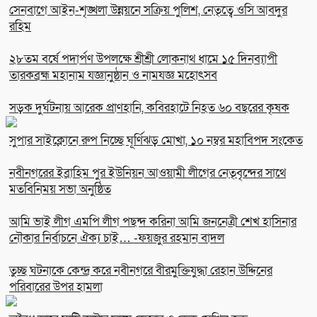
সেনবাগে আইন-শৃঙ্খলা উন্নয়নে সক্রিয় পুলিশ, নেতৃত্বে ওসি আবদুর
রহিম
২৮তম বর্ষে পদার্পণ উপলক্ষে শ্রীশ্রী লোকনাথ ধামে ১৫ দিনব্যাপী
তারকব্রহ্ম মহানাম যজ্ঞানুষ্ঠান ও নামযজ্ঞ মহোৎসব
সড়ক দুর্ঘটনায় আরেক প্রাণহানি, কবিরহাটে নিহত ৬০ বছরের কৃষক
সুপার সাইক্লোনে রুপ নিচ্ছে ঘূর্ণিঝড় মোখা, ১০ নম্বর মহাবিপদ সংকেত
নবীনগরের ইব্রাহিম পুর ইউনিয়ন আওয়ামী লীগের নেতৃবৃন্দের সাথে
মতবিনিময় সভা অনুষ্ঠিত
আমি ভাই লীগ এমপি লীগ পছন্দ করিনা আমি জননেত্রী শেখ হাসিনার
নৌকার নির্বাচনে ঐক্য চাই… -ফয়জুর রহমান বাদল
তুচ্ছ ঘটনাকে কেন্দ্র করে নবীনগরে বীরমুক্তিযুদ্ধা রেহান উদ্দিনের
পরিবারের উপর হামলা